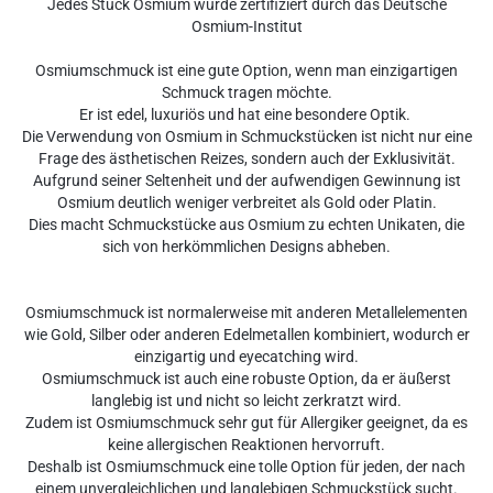
Jedes Stück Osmium wurde zertifiziert durch das Deutsche
Osmium-Institut
O
sm
ium
sch
m
uck
is
t
e
ine
g
ute
Option
,
w
enn
man
e
in
zig
art
igen
Sch
m
uck
tr
agen
m
ö
ch
te
.
Er
is
t
ed
el
,
lux
uri
ö
s
und
hat
e
ine
bes
ond
ere
Opt
ik
.
Die Verwendung von Osmium in Schmuckstücken ist nicht nur eine
Frage des ästhetischen Reizes, sondern auch der Exklusivität.
Aufgrund seiner Seltenheit und der aufwendigen Gewinnung ist
Osmium deutlich weniger verbreitet als Gold oder Platin.
Dies macht Schmuckstücke aus Osmium zu echten Unikaten, die
sich von herkömmlichen Designs abheben.
O
sm
ium
sch
m
uck
is
t
normal
er
we
ise
mit
and
eren
Met
alle
lement
en
w
ie
Gold
,
Sil
ber
o
der
and
eren
Ed
el
met
all
en
k
omb
ini
ert
,
w
od
urch
er
e
in
zig
art
ig
und
ey
ec
atching
w
ird
.
O
sm
ium
sch
m
uck
is
t
a
uch
e
ine
robust
e
Option
,
da
er
ä
u
ß
er
st
l
angle
big
is
t
und
n
icht
so
le
icht
z
erk
rat
z
t
w
ird
.
Z
ud
em
is
t
O
sm
ium
sch
m
uck
se
hr
gut
f
ür
All
erg
iker
g
ee
ign
et
,
da
es
ke
ine
allerg
isc
hen
Re
ak
tion
en
her
vor
ru
ft
.
Deshalb
is
t
O
sm
ium
sch
m
uck
e
ine
to
l
le
Option
f
ür
j
eden
,
der
n
ach
e
inem
un
ver
g
le
ich
lic
hen
und
l
angle
b
igen
Sch
m
uck
st
ü
ck
such
t
.