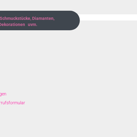
 Schmuckstücke, Diamanten,
 Dekorationen uvm.
gen
rrufsformular