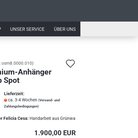
?
UNSER SERVICE
ÜBER UNS
Auf
:
osm8.0000.010
)
ium-Anhänger
den
p Spot
Merkzettel
Lieferzeit:
ca. 3-4 Wochen
(Versand- und
Zahlungsbedingungen)
r Felicia Cesa:
Handarbeit aus Grünwa
1.900,00 EUR