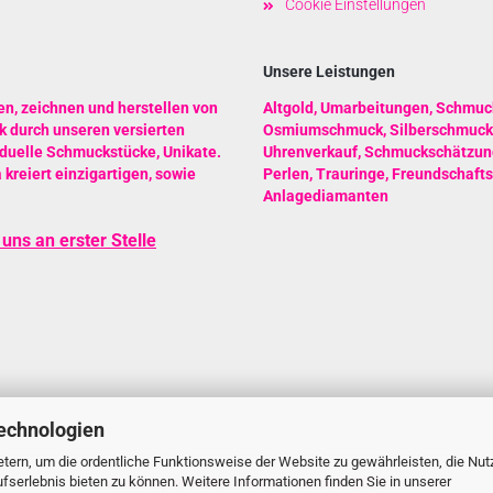
Cookie Einstellungen
Unsere Leistungen
en, zeichnen und herstellen von
Altgold
,
Umarbeitungen
,
Schmuc
 durch unseren versierten
Osmiumschmuck
,
Silberschmuck
iduelle Schmuckstücke, Unikate.
Uhrenverkauf
,
Schmuckschätzun
reiert einzigartigen, sowie
Perlen
,
Trauringe
,
Freundschafts
Anlagediamanten
uns an erster Stelle
echnologien
tern, um die ordentliche Funktionsweise der Website zu gewährleisten, die Nu
serlebnis bieten zu können. Weitere Informationen finden Sie in unserer
Webshop erstellen
mit Gambio.de © 2026