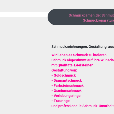
Für weitere Informationen besuchen Sie 
Schmuckdamen.de: Schmucks
Schmuckreparature
Schmuckzeichnungen, Gestaltung, aus
Wir lieben es Schmuck zu kreieren...
Schmuck abgestimmt auf Ihre Wünsche
mit Qualitäts-Edelsteinen
Gestaltung von:
-
Goldschmuck
-
Diamantschmuck
-
Farbsteinschmuck
-
Osmiumschmuck
-
Verlobungsringe
- Trauringe
und
professionelle Schmuck-Umarbei