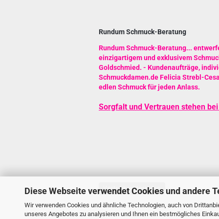
Rundum Schmuck-Beratung
Rundum Schmuck-Beratung
...
entwerf
einzigartigem und exklusivem Schmuck
Goldschmied.
- Kundenaufträge, indiv
Schmuckdamen.de Felicia Strebl-Cesa k
edlen Schmuck für jeden Anlass.
Sorgfalt und Vertrauen stehen bei 
Vertrag widerrufen
Diese Webseite verwendet Cookies und andere T
Wir verwenden Cookies und ähnliche Technologien, auch von Drittanbie
unseres Angebotes zu analysieren und Ihnen ein bestmögliches Einkauf