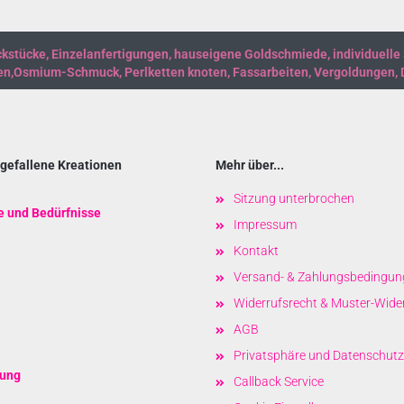
bitte die
Homepage
zu diesem Artikel.
tücke, Einzelanfertigungen, hauseigene Goldschmiede, individuelle
n,Osmium-Schmuck, Perlketten knoten, Fassarbeiten, Vergoldungen,
gefallene Kreationen
Mehr über...
Sitzung unterbrochen
 und Bedürfnisse
Impressum
Kontakt
Versand- & Zahlungsbedingun
Widerrufsrecht & Muster-Wide
AGB
Privatsphäre und Datenschutz
tung
Callback Service