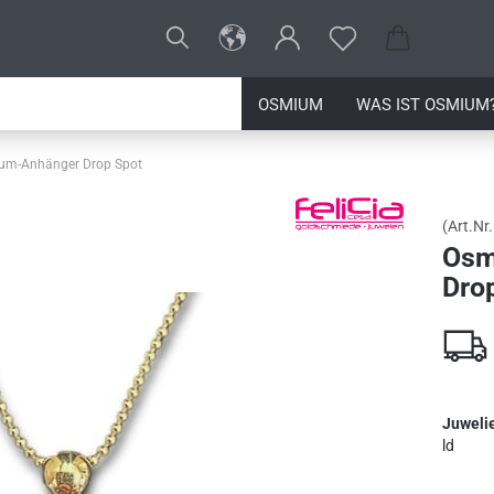
OSMIUM
WAS IST OSMIUM
um-Anhänger Drop Spot
(Art.Nr.
Osm
Dro
Juwelie
ld