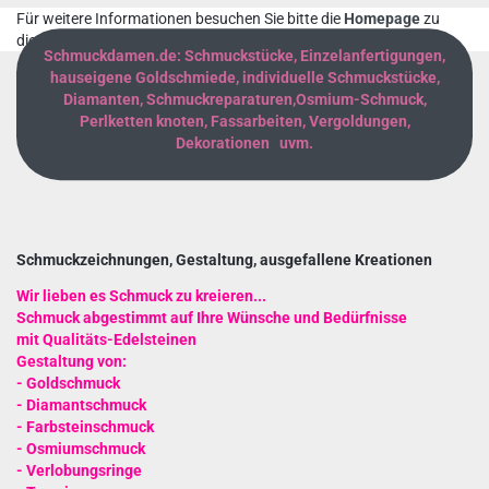
Für weitere Informationen besuchen Sie bitte die
Homepage
zu
diesem Artikel.
Schmuckdamen.de: Schmuckstücke, Einzelanfertigungen,
hauseigene Goldschmiede, individuelle Schmuckstücke,
Diamanten, Schmuckreparaturen,Osmium-Schmuck,
Perlketten knoten, Fassarbeiten, Vergoldungen,
Dekorationen uvm.
Schmuckzeichnungen, Gestaltung, ausgefallene Kreationen
Wir lieben es Schmuck zu kreieren...
Schmuck abgestimmt auf Ihre Wünsche und Bedürfnisse
mit Qualitäts-Edelsteinen
Gestaltung von:
-
Goldschmuck
-
Diamantschmuck
-
Farbsteinschmuck
-
Osmiumschmuck
-
Verlobungsringe