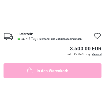
Lieferzeit:
A
ca. 4-5 Tage
(Versand- und Zahlungsbedingungen)
d
3.500,00 EUR
M
inkl. 19% MwSt. zzgl.
Versand
In den Warenkorb