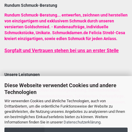
Rundum Schmuck-Beratung
Rundum Schmuck-Beratung
...
entwerfen, zeichnen und herstellen
von einzigartigem und exklusivem Schmuck durch unseren
versierten Goldschmied.
- Kundenaufträge, individuelle
Schmuckstücke, Unikate. Schmuckdamen.de Felicia Strebl-Cesa
kreiert einzigartigen, sowie edlen Schmuck für jeden Anlass.
Sorgfalt und Vertrauen stehen bei uns an erster Stelle
Unsere Leistungen
Altgold
,
Umarbeitungen
,
Schmuckfragen
,
Goldgestaltung
,
Diese Webseite verwendet Cookies und andere
Osmiumschmuck
,
Silberschmuckgestaltung
,
Schmuckverkauf
,
Technologien
Uhrenverkauf
,
Schmuckschätzungen
,
Tahitiperlen
,
Perlenpflege
,
Wir verwenden Cookies und ähnliche Technologien, auch von
Perlen
,
Trauringe
,
Freundschaftsringe
,
Tafelsilber
,
Dekorationen
,
Drittanbietern, um die ordentliche Funktionsweise der Website zu
Anlagediamanten
gewährleisten, die Nutzung unseres Angebotes zu analysieren und Ihnen
ein bestmögliches Einkaufserlebnis bieten zu können. Weitere
Informationen finden Sie in unserer
Datenschutzerklärung
.
Vertrag widerrufen