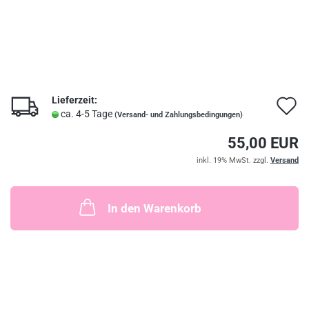
Lieferzeit:
A
ca. 4-5 Tage
(Versand- und Zahlungsbedingungen)
d
55,00 EUR
M
inkl. 19% MwSt. zzgl.
Versand
In den Warenkorb