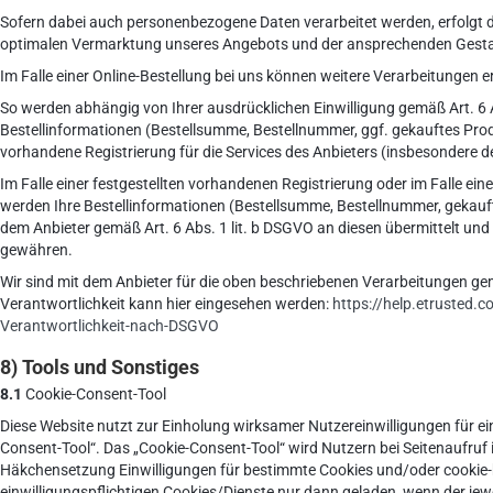
Sofern dabei auch personenbezogene Daten verarbeitet werden, erfolgt di
optimalen Vermarktung unseres Angebots und der ansprechenden Gestalt
Im Falle einer Online-Bestellung bei uns können weitere Verarbeitungen e
So werden abhängig von Ihrer ausdrücklichen Einwilligung gemäß Art. 6 
Bestellinformationen (Bestellsumme, Bestellnummer, ggf. gekauftes Produ
vorhandene Registrierung für die Services des Anbieters (insbesondere d
Im Falle einer festgestellten vorhandenen Registrierung oder im Falle ei
werden Ihre Bestellinformationen (Bestellsumme, Bestellnummer, gekauft
dem Anbieter gemäß Art. 6 Abs. 1 lit. b DSGVO an diesen übermittelt und
gewähren.
Wir sind mit dem Anbieter für die oben beschriebenen Verarbeitungen 
Verantwortlichkeit kann hier eingesehen werden:
https://help.etrusted.
Verantwortlichkeit-nach-DSGVO
8) Tools und Sonstiges
8.1
Cookie-Consent-Tool
Diese Website nutzt zur Einholung wirksamer Nutzereinwilligungen für ei
Consent-Tool“. Das „Cookie-Consent-Tool“ wird Nutzern bei Seitenaufruf i
Häkchensetzung Einwilligungen für bestimmte Cookies und/oder cookie-ba
einwilligungspflichtigen Cookies/Dienste nur dann geladen, wenn der jew