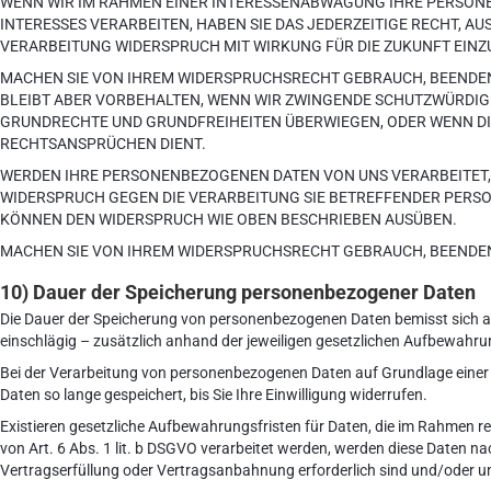
WENN WIR IM RAHMEN EINER INTERESSENABWÄGUNG IHRE PERSO
INTERESSES VERARBEITEN, HABEN SIE DAS JEDERZEITIGE RECHT, AU
VERARBEITUNG WIDERSPRUCH MIT WIRKUNG FÜR DIE ZUKUNFT EINZ
MACHEN SIE VON IHREM WIDERSPRUCHSRECHT GEBRAUCH, BEENDEN
BLEIBT ABER VORBEHALTEN, WENN WIR ZWINGENDE SCHUTZWÜRDIGE
GRUNDRECHTE UND GRUNDFREIHEITEN ÜBERWIEGEN, ODER WENN D
RECHTSANSPRÜCHEN DIENT.
WERDEN IHRE PERSONENBEZOGENEN DATEN VON UNS VERARBEITET, U
WIDERSPRUCH GEGEN DIE VERARBEITUNG SIE BETREFFENDER PERS
KÖNNEN DEN WIDERSPRUCH WIE OBEN BESCHRIEBEN AUSÜBEN.
MACHEN SIE VON IHREM WIDERSPRUCHSRECHT GEBRAUCH, BEENDEN
10) Dauer der Speicherung personenbezogener Daten
Die Dauer der Speicherung von personenbezogenen Daten bemisst sich a
einschlägig – zusätzlich anhand der jeweiligen gesetzlichen Aufbewahrun
Bei der Verarbeitung von personenbezogenen Daten auf Grundlage einer a
Daten so lange gespeichert, bis Sie Ihre Einwilligung widerrufen.
Existieren gesetzliche Aufbewahrungsfristen für Daten, die im Rahmen r
von Art. 6 Abs. 1 lit. b DSGVO verarbeitet werden, werden diese Daten n
Vertragserfüllung oder Vertragsanbahnung erforderlich sind und/oder uns