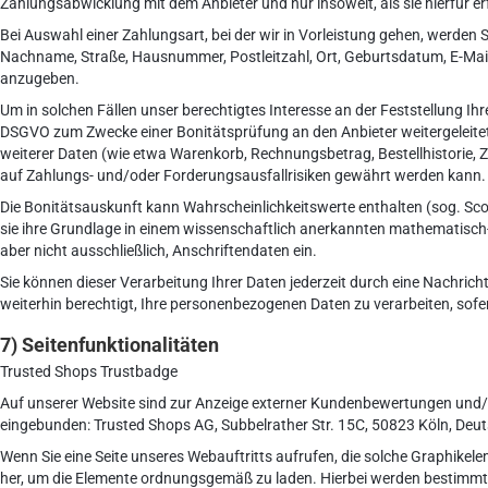
Zahlungsabwicklung mit dem Anbieter und nur insoweit, als sie hierfür erf
Bei Auswahl einer Zahlungsart, bei der wir in Vorleistung gehen, werden 
Nachname, Straße, Hausnummer, Postleitzahl, Ort, Geburtsdatum, E-Mail
anzugeben.
Um in solchen Fällen unser berechtigtes Interesse an der Feststellung Ih
DSGVO zum Zwecke einer Bonitätsprüfung an den Anbieter weitergeleitet
weiterer Daten (wie etwa Warenkorb, Rechnungsbetrag, Bestellhistorie, 
auf Zahlungs- und/oder Forderungsausfallrisiken gewährt werden kann.
Die Bonitätsauskunft kann Wahrscheinlichkeitswerte enthalten (sog. Sco
sie ihre Grundlage in einem wissenschaftlich anerkannten mathematisch-
aber nicht ausschließlich, Anschriftendaten ein.
Sie können dieser Verarbeitung Ihrer Daten jederzeit durch eine Nachric
weiterhin berechtigt, Ihre personenbezogenen Daten zu verarbeiten, sofe
7) Seitenfunktionalitäten
Trusted Shops Trustbadge
Auf unserer Website sind zur Anzeige externer Kundenbewertungen und/
eingebunden: Trusted Shops AG, Subbelrather Str. 15C, 50823 Köln, Deu
Wenn Sie eine Seite unseres Webauftritts aufrufen, die solche Graphikelem
her, um die Elemente ordnungsgemäß zu laden. Hierbei werden bestimmte 